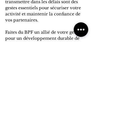
transmettre dans les délais sont des 
gestes essentiels pour sécuriser votre 
activité et maintenir la confiance de 
vos partenaires.
Faites du BPF un allié de votre gestion 
pour un développement durable de 
votre organisme de formation. Le 
prochain article abordera les cas 
spécifiques et les agréments 
nécessaires pour certaines activités de 
formation.
VI. Ressources Supplémentaires
Pour approfondir vos connaissances 
sur le BPF et son importance, n'hésitez 
pas à consulter des ressources en ligne. 
Vous pouvez également demander un 
diagnostic personnalisé pour mieux 
comprendre comment optimiser 